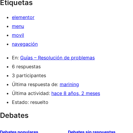
Etiquetas
elementor
menu
movil
navegación
En:
Guías – Resolución de problemas
6 respuestas
3 participantes
Última respuesta de:
marining
Última actividad:
hace 8 años, 2 meses
Estado: resuelto
Debates
Debates populares
Debates sin respuestas