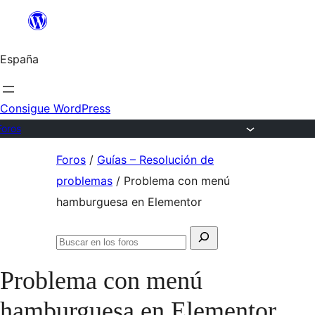
Saltar
al
España
contenido
Consigue WordPress
Foros
Saltar
Foros
/
Guías – Resolución de
al
problemas
/
Problema con menú
contenido
hamburguesa en Elementor
Buscar:
Buscar
en
Problema con menú
los
foros
hamburguesa en Elementor