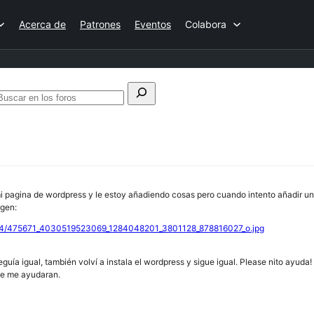
Acerca de
Patrones
Eventos
Colabora
uscar:
Buscar
en
los
foros
 pagina de wordpress y le estoy añadiendo cosas pero cuando intento añadir un
agen:
ash4/475671_4030519523069_1284048201_3801128_878816027_o.jpg
eguía igual, también volví a instala el wordpress y sigue igual. Please nito ayuda!
que me ayudaran.