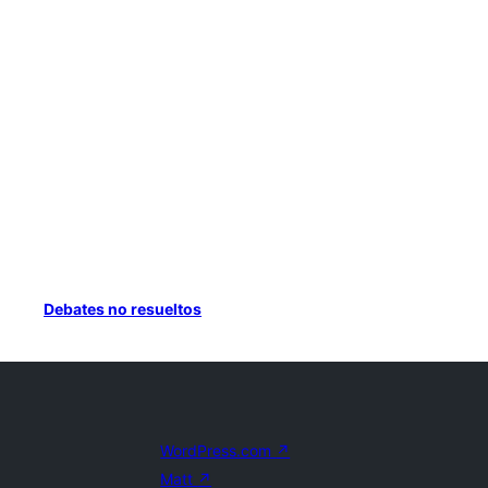
Debates no resueltos
WordPress.com
↗
Matt
↗