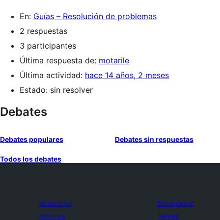
En:
Guías – Resolución de problemas
2 respuestas
3 participantes
Última respuesta de:
motarile
Última actividad:
hace 14 años, 2 meses
Estado: sin resolver
Debates
Debates populares
Debates sin respuestas
Todos los debates
Acerca de
Escaparate
Noticias
Temas