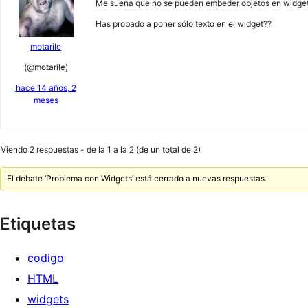
Me suena que no se pueden embeder objetos en widgets
Has probado a poner sólo texto en el widget??
motarile
(@motarile)
hace 14 años, 2
meses
Viendo 2 respuestas - de la 1 a la 2 (de un total de 2)
El debate ‘Problema con Widgets’ está cerrado a nuevas respuestas.
Etiquetas
codigo
HTML
widgets