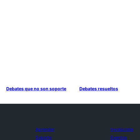
Debates que no son soporte
Debates resueltos
Aprender
Involúcrate
Soporte
Eventos