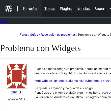
Saltar
España
Temas
Plugins
Noticias
Soporte
al
contenido
Foros
Saltar
B
Foros
/
Guías – Resolución de problemas
/
Problema con Widgets
al
Problema con Widgets
contenido
Buenas a todos, tengo un problema. Acabo de montar mi
cuando inserto el código html como lo muestra esta im
https://fbcdn-sphotos-a.akamaihd.net/hphotos-ak-
Se queda..cargando y no guarda el codigo.
eaac311
Pensé que era el tema o algún plugin y los borre, pero s
La versión de Wordpres es la ultima. Les agradecería 
(@eaac311)