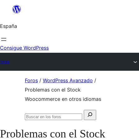
Saltar
al
España
contenido
Consigue WordPress
Foros
Saltar
Foros
/
WordPress Avanzado
/
al
Problemas con el Stock
contenido
Woocommerce en otros idiomas
Buscar:
Buscar
en
Problemas con el Stock
los
foros