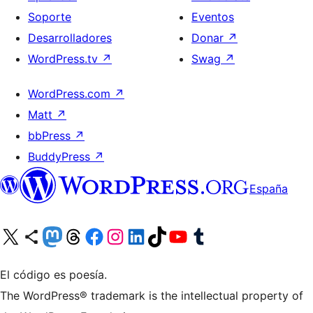
Soporte
Eventos
Desarrolladores
Donar
↗
WordPress.tv
↗
Swag
↗
WordPress.com
↗
Matt
↗
bbPress
↗
BuddyPress
↗
España
Visita nuestra cuenta de X (anteriormente Twitter)
Visita nuestra cuenta de Bluesky
Visita nuestra cuenta de Mastodon
Visita nuestra cuenta de Threads
Visita nuestra página de Facebook
Visita nuestra cuenta de Instagram
Visita nuestra cuenta de LinkedIn
Visita nuestra cuenta de TikTok
Visita nuestro canal de YouTube
Visita nuestra cuenta de Tumblr
El código es poesía.
The WordPress® trademark is the intellectual property of