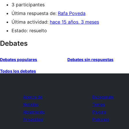
3 participantes
Última respuesta de:
Rafa Poveda
Última actividad:
hace 15 años, 3 meses
Estado: resuelto
Debates
Debates populares
Debates sin respuestas
Todos los debates
Acerca de
Escaparate
Noticias
Temas
Alojamiento
Plugins
Privacidad
Patrones