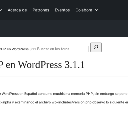
Acerca de
Patrones
Eventos
Colabora
Buscar:
PHP en WordPress 3.1.1
Buscar
en
 en WordPress 3.1.1
los
foros
n de WordPress en Español consume muchisima memoria PHP, sin embargo se pone e
1.2-alpha y examinando el archivo wp-includes/version.php observo lo siguiente en 