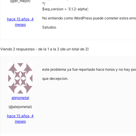
(@er_mejor)
*/
$wp_version = ‘3.1.2-alpha’;
No entiendo como WordPress puede cometer estos error
hace 15 años, 4
meses
Saludos.
Viendo 2 respuestas - de la 1 a la 2 (de un total de 2)
este problema ya fue reportado hace horas y no hay po
que decepcion.
alejometal
(@alejometal)
hace 15 años, 4
meses