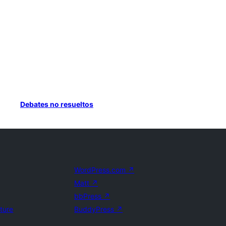
Debates no resueltos
WordPress.com
↗
Matt
↗
bbPress
↗
uture
BuddyPress
↗