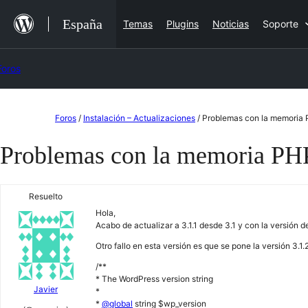
Saltar
España
Temas
Plugins
Noticias
Soporte
al
contenido
Foros
Saltar
Foros
/
Instalación – Actualizaciones
/
Problemas con la memoria 
al
Problemas con la memoria PHP
contenido
Resuelto
Hola,
Acabo de actualizar a 3.1.1 desde 3.1 y con la versió
Otro fallo en esta versión es que se pone la versión 3.
/**
* The WordPress version string
Javier
*
*
@global
string $wp_version