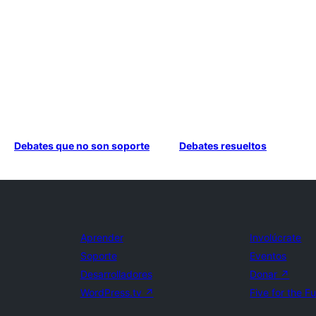
Debates que no son soporte
Debates resueltos
Aprender
Involúcrate
Soporte
Eventos
Desarrolladores
Donar
↗
WordPress.tv
↗
Five for the F