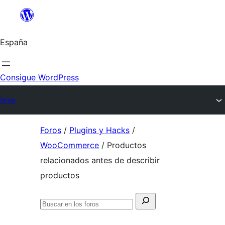
Saltar
al
España
contenido
Consigue WordPress
Foros
Saltar
Foros
/
Plugins y Hacks
/
al
WooCommerce
/
Productos
contenido
relacionados antes de describir
productos
Buscar:
Buscar
en