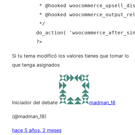
	 * @hooked woocommerce_upsell_display - 15

	 * @hooked woocommerce_output_related_products - 20

	 */

	do_action( 'woocommerce_after_single_product_summary' );

Si tu tema modificó los valores tienes que tomar lo
que tenga asignados
Iniciador del debate
madman_18
(@madman_18)
hace 5 años, 2 meses