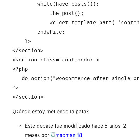
        while(have_posts()):

            the_post();

            wc_get_template_part( 'conten
        endwhile;

    ?>

</section>

<section class="contenedor">

<?php 

   do_action("woocommerce_after_single_pr
?>

</section>
¿Dónde estoy metiendo la pata?
Este debate fue modificado hace 5 años, 2
meses por
madman_18
.