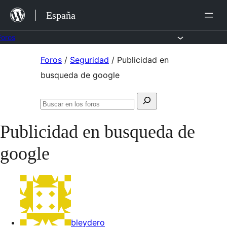
Saltar
España
al
contenido
Foros
Saltar
Foros
/
Seguridad
/
Publicidad en
al
busqueda de google
contenido
Buscar:
Buscar
en
Publicidad en busqueda de
los
foros
google
bleydero