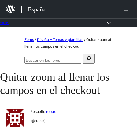
Saltar
España
al
contenido
Foros
Saltar
Foros
/
Diseño – Temas y plantillas
/
Quitar zoom al
al
llenar los campos en el checkout
contenido
Buscar:
Buscar
en
Quitar zoom al llenar los
los
foros
campos en el checkout
Resuelto
robux
(@robux)