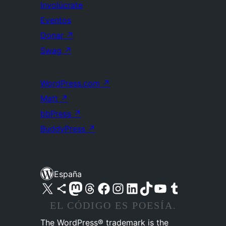
Involúcrate
Eventos
Donar
↗
Swag
↗
WordPress.com
↗
Matt
↗
bbPress
↗
BuddyPress
↗
España
Visita nuestra cuenta de X (anteriormente Twitter)
Visita nuestra cuenta de Bluesky
Visita nuestra cuenta de Mastodon
Visita nuestra cuenta de Threads
Visita nuestra página de Facebook
Visita nuestra cuenta de Instagram
Visita nuestra cuenta de LinkedIn
Visita nuestra cuenta de TikTok
Visita nuestro canal de YouTube
Visita nuestra cuenta de Tumblr
EL CÓDIGO ES POESÍA.
The WordPress® trademark is the