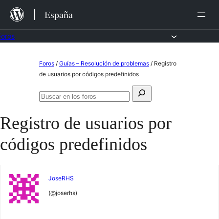
Saltar
España
al
contenido
Foros
Saltar
Foros
/
Guías – Resolución de problemas
/
Registro
al
de usuarios por códigos predefinidos
contenido
Buscar:
Buscar
en
Registro de usuarios por
los
foros
códigos predefinidos
JoseRHS
(@joserhs)