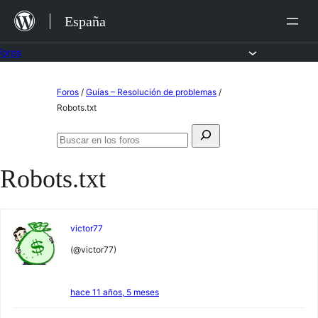
Saltar
España
al
contenido
Foros
Saltar
Foros
/
Guías – Resolución de problemas
/
al
Robots.txt
contenido
Buscar:
Buscar
en
Robots.txt
los
foros
victor77
(@victor77)
hace 11 años, 5 meses