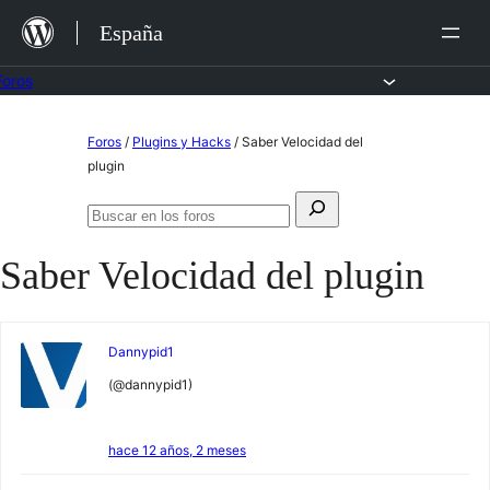
Saltar
España
al
contenido
Foros
Saltar
Foros
/
Plugins y Hacks
/
Saber Velocidad del
al
plugin
contenido
Buscar:
Buscar
en
Saber Velocidad del plugin
los
foros
Dannypid1
(@dannypid1)
hace 12 años, 2 meses