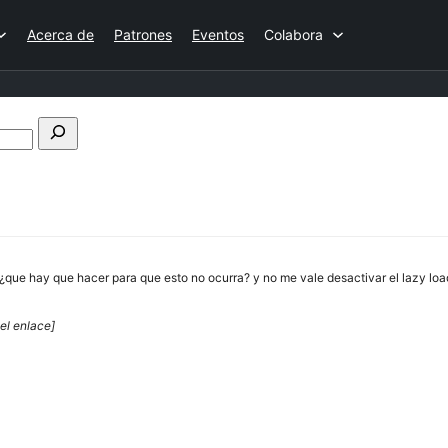
Acerca de
Patrones
Eventos
Colabora
Buscar
en
los
foros
¿que hay que hacer para que esto no ocurra? y no me vale desactivar el lazy load
el enlace]