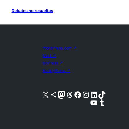
Debates no resueltos
WordPress.com
↗
Matt
↗
bbPress
↗
BuddyPress
↗
Visita nuestra cuenta de X (anteriormente Twitter)
Visita nuestra cuenta de Bluesky
Visita nuestra cuenta de Mastodon
Visita nuestra cuenta de Threads
Visita nuestra página de Facebook
Visita nuestra cuenta de Instagram
Visita nuestra cuenta de LinkedIn
Visita nuestra cuenta de TikTok
Visita nuestro canal de YouTube
Visita nuestra cuenta de Tumblr