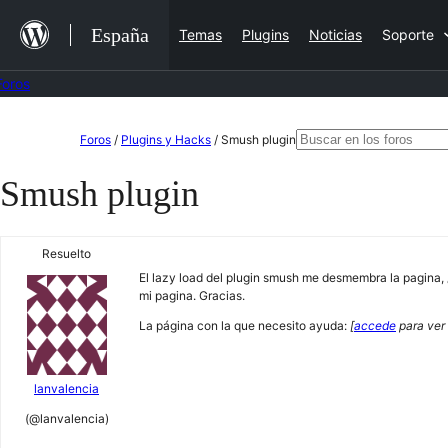
Saltar
España
Temas
Plugins
Noticias
Soporte
al
contenido
Foros
Saltar
Buscar:
Foros
/
Plugins y Hacks
/
Smush plugin
al
Smush plugin
contenido
Resuelto
El lazy load del plugin smush me desmembra la pagina, 
mi pagina. Gracias.
La página con la que necesito ayuda:
[
accede
para ver 
lanvalencia
(@lanvalencia)