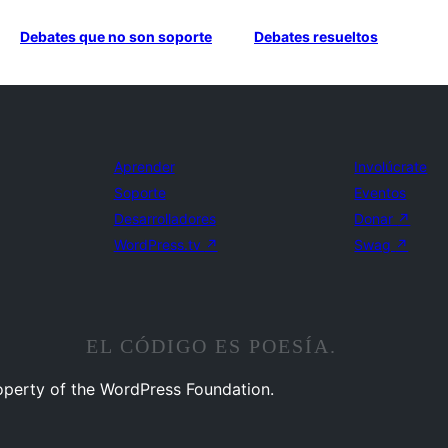
Debates que no son soporte
Debates resueltos
Aprender
Involúcrate
Soporte
Eventos
Desarrolladores
Donar
↗
WordPress.tv
↗
Swag
↗
EL CÓDIGO ES POESÍA.
operty of the WordPress Foundation.