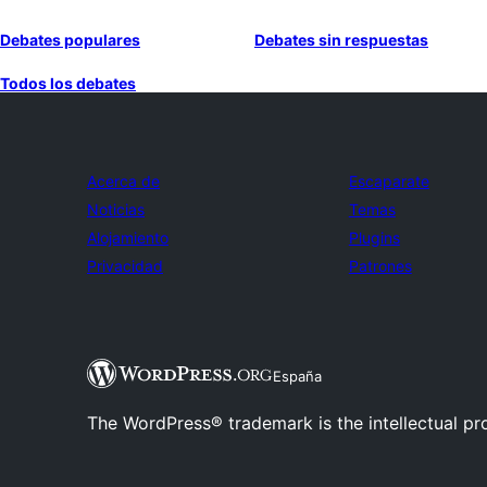
Debates populares
Debates sin respuestas
Todos los debates
Acerca de
Escaparate
Noticias
Temas
Alojamiento
Plugins
Privacidad
Patrones
España
The WordPress® trademark is the intellectual pr