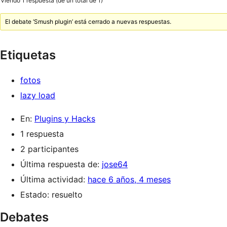
Viendo 1 respuesta (de un total de 1)
El debate ‘Smush plugin’ está cerrado a nuevas respuestas.
Etiquetas
fotos
lazy load
En:
Plugins y Hacks
1 respuesta
2 participantes
Última respuesta de:
jose64
Última actividad:
hace 6 años, 4 meses
Estado: resuelto
Debates