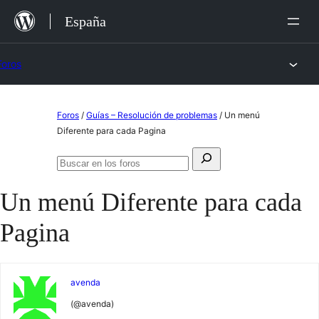
Saltar
España
al
contenido
Foros
Saltar
Foros
/
Guías – Resolución de problemas
/
Un menú
al
Diferente para cada Pagina
contenido
Buscar:
Buscar
en
Un menú Diferente para cada
los
foros
Pagina
avenda
(@avenda)