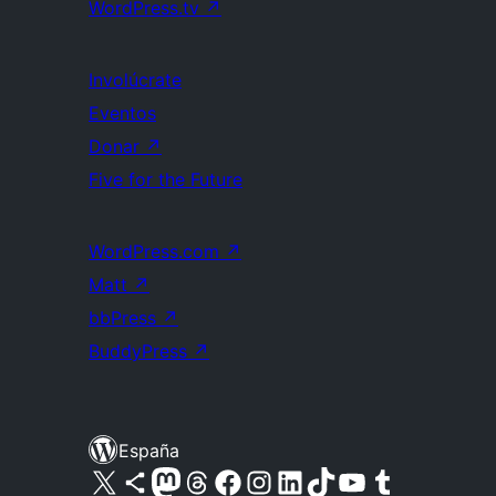
WordPress.tv
↗
Involúcrate
Eventos
Donar
↗
Five for the Future
WordPress.com
↗
Matt
↗
bbPress
↗
BuddyPress
↗
España
Visita nuestra cuenta de X (anteriormente Twitter)
Visita nuestra cuenta de Bluesky
Visita nuestra cuenta de Mastodon
Visita nuestra cuenta de Threads
Visita nuestra página de Facebook
Visita nuestra cuenta de Instagram
Visita nuestra cuenta de LinkedIn
Visita nuestra cuenta de TikTok
Visita nuestro canal de YouTube
Visita nuestra cuenta de Tumblr