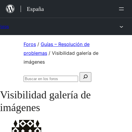
Saltar
España
al
contenido
Foros
Saltar
Foros
/
Guías – Resolución de
al
problemas
/
Visibilidad galería de
contenido
imágenes
Buscar:
Buscar
en
Visibilidad galería de
los
foros
imágenes