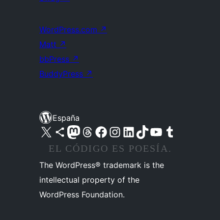
WordPress.com
↗
Matt
↗
bbPress
↗
BuddyPress
↗
España
Visita nuestra cuenta de X (anteriormente Twitter)
Visita nuestra cuenta de Bluesky
Visita nuestra cuenta de Mastodon
Visita nuestra cuenta de Threads
Visita nuestra página de Facebook
Visita nuestra cuenta de Instagram
Visita nuestra cuenta de LinkedIn
Visita nuestra cuenta de TikTok
Visita nuestro canal de YouTube
Visita nuestra cuenta de Tumblr
EL CÓDIGO ES POESÍA.
The WordPress® trademark is the
intellectual property of the
WordPress Foundation.