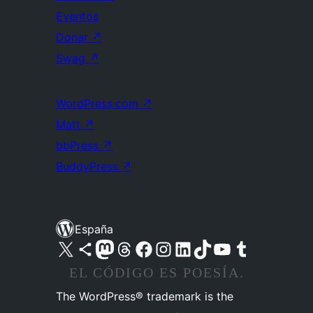
Eventos
Donar
↗
Swag
↗
WordPress.com
↗
Matt
↗
bbPress
↗
BuddyPress
↗
España
Visita nuestra cuenta de X (anteriormente Twitter)
Visita nuestra cuenta de Bluesky
Visita nuestra cuenta de Mastodon
Visita nuestra cuenta de Threads
Visita nuestra página de Facebook
Visita nuestra cuenta de Instagram
Visita nuestra cuenta de LinkedIn
Visita nuestra cuenta de TikTok
Visita nuestro canal de YouTube
Visita nuestra cuenta de Tumblr
EL CÓDIGO ES POESÍA.
The WordPress® trademark is the