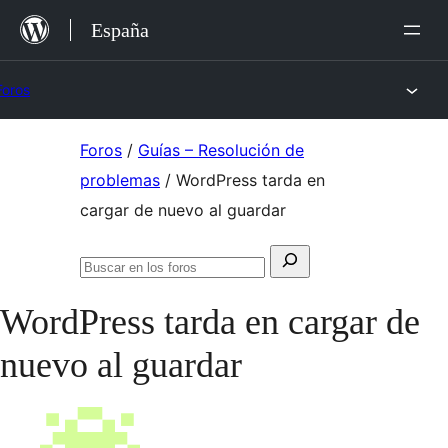
Saltar
España
al
contenido
Foros
Saltar
Foros
/
Guías – Resolución de
al
problemas
/
WordPress tarda en
contenido
cargar de nuevo al guardar
Buscar:
Buscar
en
WordPress tarda en cargar de
los
foros
nuevo al guardar