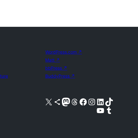
WordPress.com
↗
Matt
↗
bbPress
↗
uture
BuddyPress
↗
Visita nuestra cuenta de X (anteriormente Twitter)
Visita nuestra cuenta de Bluesky
Visita nuestra cuenta de Mastodon
Visita nuestra cuenta de Threads
Visita nuestra página de Facebook
Visita nuestra cuenta de Instagram
Visita nuestra cuenta de LinkedIn
Visita nuestra cuenta de TikTok
Visita nuestro canal de YouTube
Visita nuestra cuenta de Tumblr