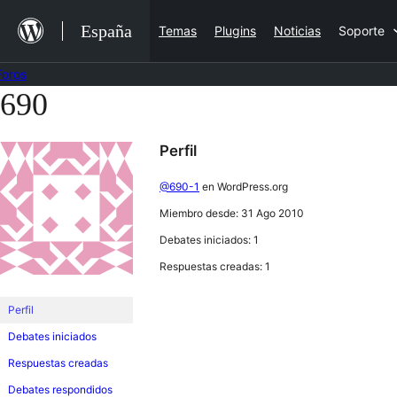
Saltar
España
Temas
Plugins
Noticias
Soporte
al
contenido
Foros
690
Saltar
al
Perfil
contenido
@690-1
en WordPress.org
Miembro desde: 31 Ago 2010
Debates iniciados: 1
Respuestas creadas: 1
Perfil
Debates iniciados
Respuestas creadas
Debates respondidos