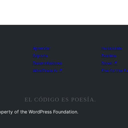
Aprender
Involúcrate
Soporte
Eventos
Desarrolladores
Donar
↗
WordPress.tv
↗
Five for the F
EL CÓDIGO ES POESÍA.
operty of the WordPress Foundation.