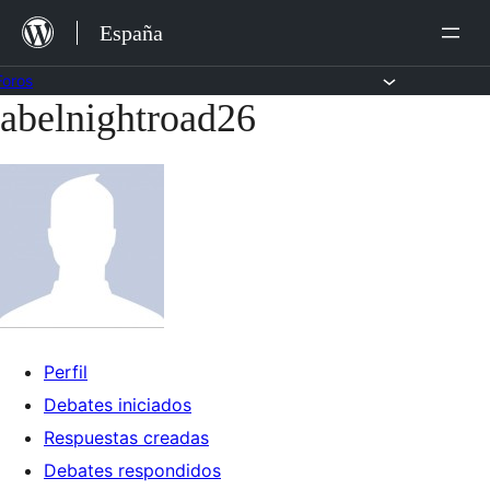
Saltar
España
al
contenido
Foros
abelnightroad26
Saltar
al
contenido
Perfil
Debates iniciados
Respuestas creadas
Debates respondidos