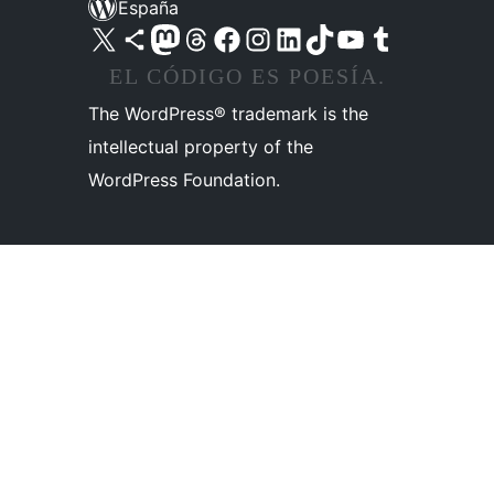
España
Visita nuestra cuenta de X (anteriormente Twitter)
Visita nuestra cuenta de Bluesky
Visita nuestra cuenta de Mastodon
Visita nuestra cuenta de Threads
Visita nuestra página de Facebook
Visita nuestra cuenta de Instagram
Visita nuestra cuenta de LinkedIn
Visita nuestra cuenta de TikTok
Visita nuestro canal de YouTube
Visita nuestra cuenta de Tumblr
EL CÓDIGO ES POESÍA.
The WordPress® trademark is the
intellectual property of the
WordPress Foundation.