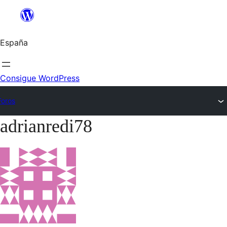
Saltar
al
España
contenido
Consigue WordPress
Foros
adrianredi78
Saltar
al
contenido