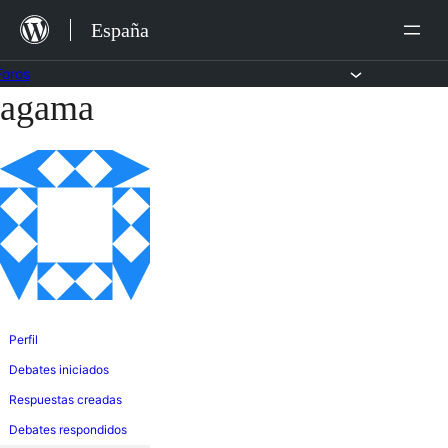
Saltar
España
al
contenido
Foros
agama
Saltar
al
contenido
Perfil
Debates iniciados
Respuestas creadas
Debates respondidos