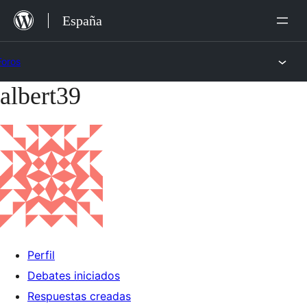
Saltar
España
al
contenido
Foros
albert39
Saltar
al
contenido
Perfil
Debates iniciados
Respuestas creadas