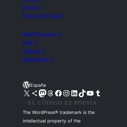
Donar
↗
Five for the Future
WordPress.com
↗
Matt
↗
bbPress
↗
BuddyPress
↗
España
Visita nuestra cuenta de X (anteriormente Twitter)
Visita nuestra cuenta de Bluesky
Visita nuestra cuenta de Mastodon
Visita nuestra cuenta de Threads
Visita nuestra página de Facebook
Visita nuestra cuenta de Instagram
Visita nuestra cuenta de LinkedIn
Visita nuestra cuenta de TikTok
Visita nuestro canal de YouTube
Visita nuestra cuenta de Tumblr
EL CÓDIGO ES POESÍA.
The WordPress® trademark is the
intellectual property of the