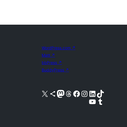
WordPress.com
↗
Matt
↗
bbPress
↗
BuddyPress
↗
Visita nuestra cuenta de X (anteriormente Twitter)
Visita nuestra cuenta de Bluesky
Visita nuestra cuenta de Mastodon
Visita nuestra cuenta de Threads
Visita nuestra página de Facebook
Visita nuestra cuenta de Instagram
Visita nuestra cuenta de LinkedIn
Visita nuestra cuenta de TikTok
Visita nuestro canal de YouTube
Visita nuestra cuenta de Tumblr