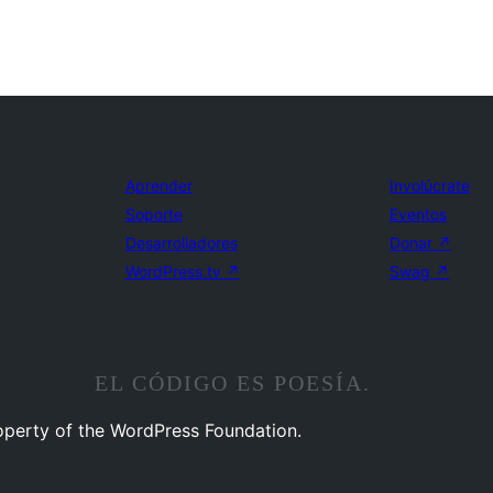
Aprender
Involúcrate
Soporte
Eventos
Desarrolladores
Donar
↗
WordPress.tv
↗
Swag
↗
EL CÓDIGO ES POESÍA.
operty of the WordPress Foundation.