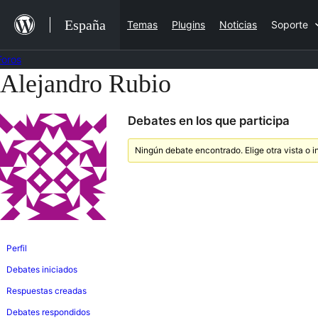
Saltar
España
Temas
Plugins
Noticias
Soporte
al
contenido
Foros
Alejandro Rubio
Saltar
al
Debates en los que participa
contenido
Ningún debate encontrado. Elige otra vista o i
Perfil
Debates iniciados
Respuestas creadas
Debates respondidos