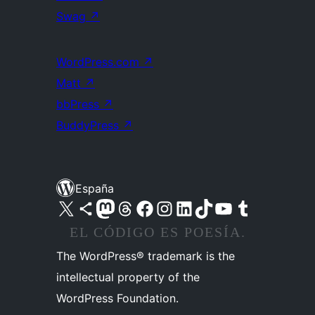
Swag
↗
WordPress.com
↗
Matt
↗
bbPress
↗
BuddyPress
↗
España
Visita nuestra cuenta de X (anteriormente Twitter)
Visita nuestra cuenta de Bluesky
Visita nuestra cuenta de Mastodon
Visita nuestra cuenta de Threads
Visita nuestra página de Facebook
Visita nuestra cuenta de Instagram
Visita nuestra cuenta de LinkedIn
Visita nuestra cuenta de TikTok
Visita nuestro canal de YouTube
Visita nuestra cuenta de Tumblr
EL CÓDIGO ES POESÍA.
The WordPress® trademark is the
intellectual property of the
WordPress Foundation.