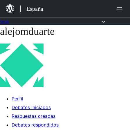
Saltar
España
al
contenido
Foros
alejomduarte
Saltar
al
contenido
Perfil
Debates iniciados
Respuestas creadas
Debates respondidos