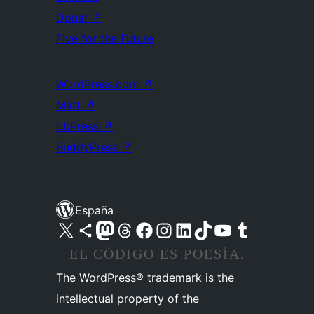
Donar
↗
Five for the Future
WordPress.com
↗
Matt
↗
bbPress
↗
BuddyPress
↗
España
Visita nuestra cuenta de X (anteriormente Twitter)
Visita nuestra cuenta de Bluesky
Visita nuestra cuenta de Mastodon
Visita nuestra cuenta de Threads
Visita nuestra página de Facebook
Visita nuestra cuenta de Instagram
Visita nuestra cuenta de LinkedIn
Visita nuestra cuenta de TikTok
Visita nuestro canal de YouTube
Visita nuestra cuenta de Tumblr
EL CÓDIGO ES POESÍA.
The WordPress® trademark is the
intellectual property of the