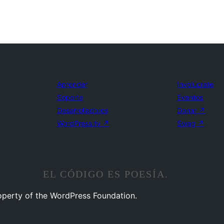
Aprender
Involúcrate
Soporte
Eventos
Desarrolladores
Donar
↗
WordPress.tv
↗
Swag
↗
EL CÓDIGO ES POESÍA.
operty of the WordPress Foundation.