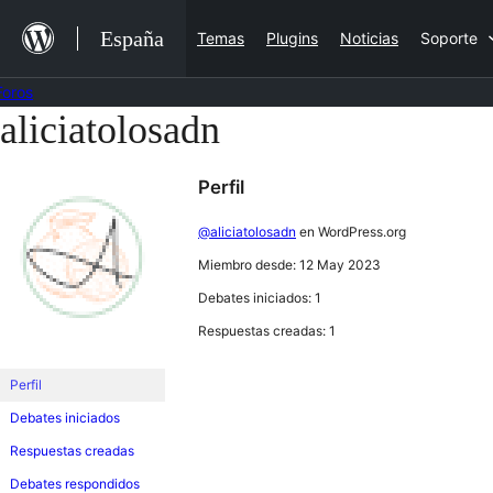
Saltar
España
Temas
Plugins
Noticias
Soporte
al
contenido
Foros
aliciatolosadn
Saltar
al
Perfil
contenido
@aliciatolosadn
en WordPress.org
Miembro desde: 12 May 2023
Debates iniciados: 1
Respuestas creadas: 1
Perfil
Debates iniciados
Respuestas creadas
Debates respondidos