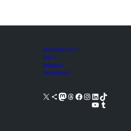
WordPress.com
↗
Matt
↗
bbPress
↗
BuddyPress
↗
Visita nuestra cuenta de X (anteriormente Twitter)
Visita nuestra cuenta de Bluesky
Visita nuestra cuenta de Mastodon
Visita nuestra cuenta de Threads
Visita nuestra página de Facebook
Visita nuestra cuenta de Instagram
Visita nuestra cuenta de LinkedIn
Visita nuestra cuenta de TikTok
Visita nuestro canal de YouTube
Visita nuestra cuenta de Tumblr