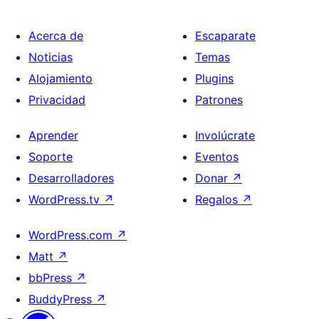
Acerca de
Escaparate
Noticias
Temas
Alojamiento
Plugins
Privacidad
Patrones
Aprender
Involúcrate
Soporte
Eventos
Desarrolladores
Donar
↗
WordPress.tv
↗
Regalos
↗
WordPress.com
↗
Matt
↗
bbPress
↗
BuddyPress
↗