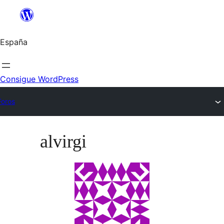
Saltar
al
España
contenido
Consigue WordPress
Foros
Saltar
alvirgi
al
contenido