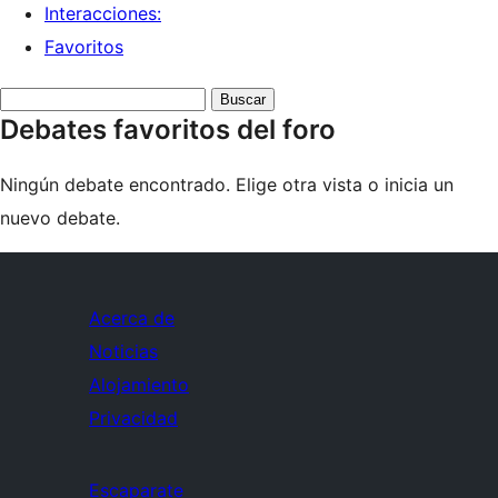
Interacciones:
Favoritos
Buscar
Debates favoritos del foro
debates:
Ningún debate encontrado. Elige otra vista o inicia un
nuevo debate.
Acerca de
Noticias
Alojamiento
Privacidad
Escaparate