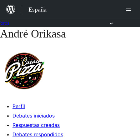
Saltar
España
al
contenido
Foros
André Orikasa
Saltar
al
contenido
Perfil
Debates iniciados
Respuestas creadas
Debates respondidos