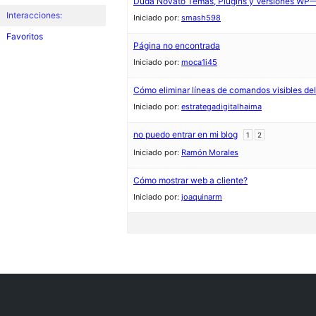
Duda Novato Temas, Plugins y Versiones W
Interacciones:
Iniciado por:
smash598
Favoritos
Página no encontrada
Iniciado por:
moca1i45
Cómo eliminar líneas de comandos visibles del
Iniciado por:
estrategadigitalhaima
no puedo entrar en mi blog
1
2
Iniciado por:
Ramón Morales
Cómo mostrar web a cliente?
Iniciado por:
joaquinarm