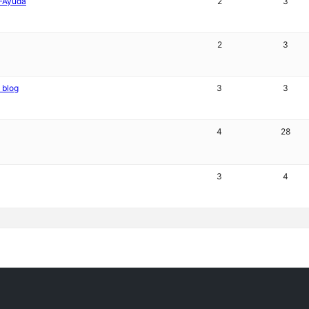
P—Ayuda
2
3
2
3
 blog
3
3
4
28
3
4