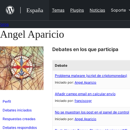
Saltar
España
Temas
Plugins
Noticias
Soporte
al
contenido
Foros
Angel Aparicio
Saltar
al
Debates en los que participa
contenido
Debate
Problema malware (script de criptomonedas)
Iniciado por:
Angel Aparicio
Añadir campo email en calcular envío
Iniciado por:
franciscogr
Perfil
Debates iniciados
No se muestran los post en el panel de control
Respuestas creadas
Iniciado por:
Angel Aparicio
Debates respondidos