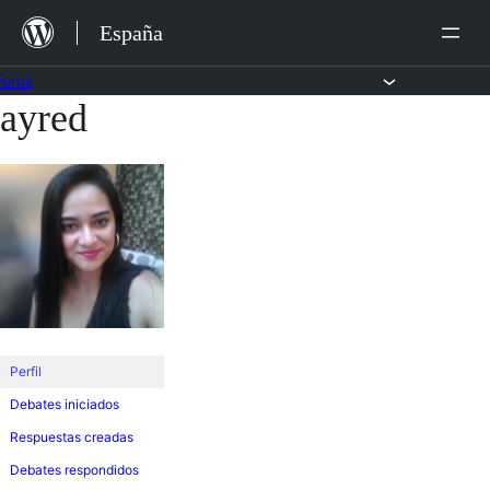
Saltar
España
al
contenido
Foros
ayred
Saltar
al
contenido
Perfil
Debates iniciados
Respuestas creadas
Debates respondidos