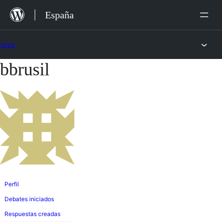
Saltar
España
al
contenido
Foros
bbrusil
Saltar
al
contenido
Perfil
Debates iniciados
Respuestas creadas