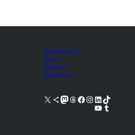
WordPress.com
↗
Matt
↗
bbPress
↗
BuddyPress
↗
Visita nuestra cuenta de X (anteriormente Twitter)
Visita nuestra cuenta de Bluesky
Visita nuestra cuenta de Mastodon
Visita nuestra cuenta de Threads
Visita nuestra página de Facebook
Visita nuestra cuenta de Instagram
Visita nuestra cuenta de LinkedIn
Visita nuestra cuenta de TikTok
Visita nuestro canal de YouTube
Visita nuestra cuenta de Tumblr