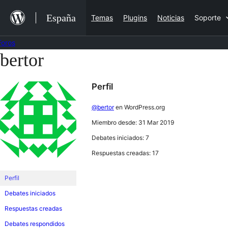
Saltar
España
Temas
Plugins
Noticias
Soporte
al
contenido
Foros
bertor
Saltar
al
Perfil
contenido
@bertor
en WordPress.org
Miembro desde: 31 Mar 2019
Debates iniciados: 7
Respuestas creadas: 17
Perfil
Debates iniciados
Respuestas creadas
Debates respondidos