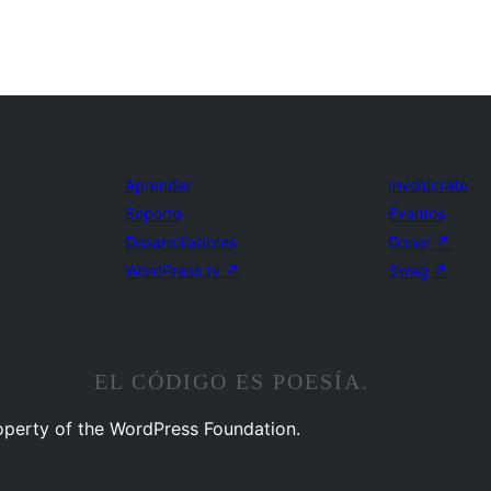
Aprender
Involúcrate
Soporte
Eventos
Desarrolladores
Donar
↗
WordPress.tv
↗
Swag
↗
EL CÓDIGO ES POESÍA.
operty of the WordPress Foundation.