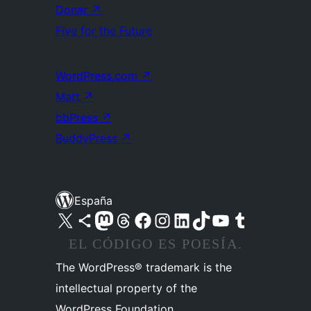
Donar
↗
Five for the Future
WordPress.com
↗
Matt
↗
bbPress
↗
BuddyPress
↗
España
Visita nuestra cuenta de X (anteriormente Twitter)
Visita nuestra cuenta de Bluesky
Visita nuestra cuenta de Mastodon
Visita nuestra cuenta de Threads
Visita nuestra página de Facebook
Visita nuestra cuenta de Instagram
Visita nuestra cuenta de LinkedIn
Visita nuestra cuenta de TikTok
Visita nuestro canal de YouTube
Visita nuestra cuenta de Tumblr
EL CÓDIGO ES POESÍA.
The WordPress® trademark is the
intellectual property of the
WordPress Foundation.