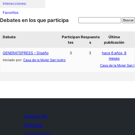
Interacciones:
Favoritos
Debates en los que participa
Debate
Participan
Respuesta
Última
tes
s
publicación
GENERATEPRESS – Diseño
3
3
hace 6 años, 8
meses
Iniciado por:
Casa de la Mujer San Isidro
Casa de la Mujer San I
Acerca de
Noticias
Alojamiento