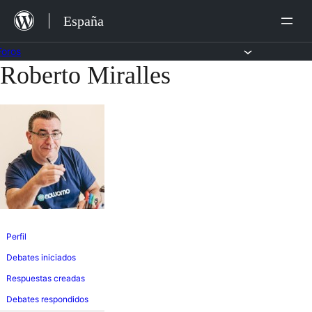
Saltar
España
al
contenido
Foros
Roberto Miralles
Saltar
al
contenido
Perfil
Debates iniciados
Respuestas creadas
Debates respondidos