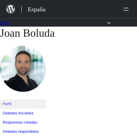
Saltar
España
al
contenido
Foros
Joan Boluda
Saltar
al
contenido
Perfil
Debates iniciados
Respuestas creadas
Debates respondidos