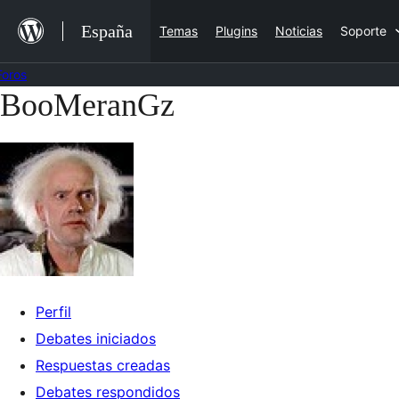
Saltar
España
Temas
Plugins
Noticias
Soporte
al
contenido
Foros
BooMeranGz
Saltar
al
contenido
Perfil
Debates iniciados
Respuestas creadas
Debates respondidos