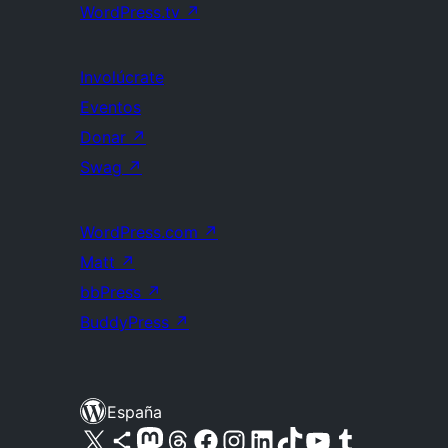
WordPress.tv
↗
Involúcrate
Eventos
Donar
↗
Swag
↗
WordPress.com
↗
Matt
↗
bbPress
↗
BuddyPress
↗
España
Visita nuestra cuenta de X (anteriormente Twitter)
Visita nuestra cuenta de Bluesky
Visita nuestra cuenta de Mastodon
Visita nuestra cuenta de Threads
Visita nuestra página de Facebook
Visita nuestra cuenta de Instagram
Visita nuestra cuenta de LinkedIn
Visita nuestra cuenta de TikTok
Visita nuestro canal de YouTube
Visita nuestra cuenta de Tumblr