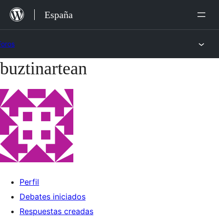
Saltar
España
al
contenido
Foros
buztinartean
Saltar
al
contenido
Perfil
Debates iniciados
Respuestas creadas