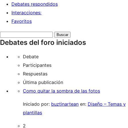
Debates respondidos
Interacciones:
Favoritos
Buscar
Debates del foro iniciados
debates:
Debate
Participantes
Respuestas
Última publicación
Como quitar la sombra de las fotos
Iniciado por:
buztinartean
en:
Diseño – Temas y
plantillas
2