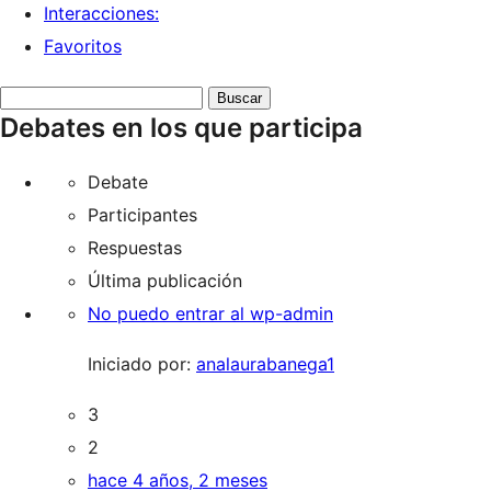
Interacciones:
Favoritos
Buscar
Debates en los que participa
debates:
Debate
Participantes
Respuestas
Última publicación
No puedo entrar al wp-admin
Iniciado por:
analaurabanega1
3
2
hace 4 años, 2 meses