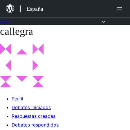
Saltar
España
al
contenido
Foros
callegra
Saltar
al
contenido
Perfil
Debates iniciados
Respuestas creadas
Debates respondidos