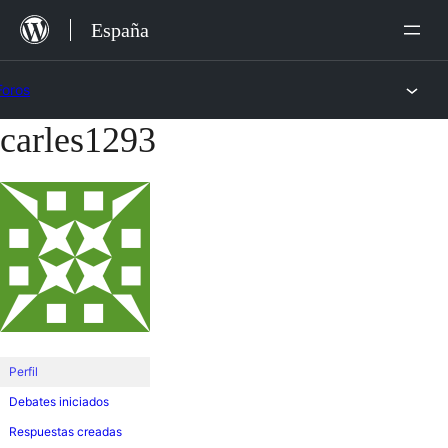
Saltar
España
al
contenido
Foros
carles1293
Saltar
al
contenido
Perfil
Debates iniciados
Respuestas creadas