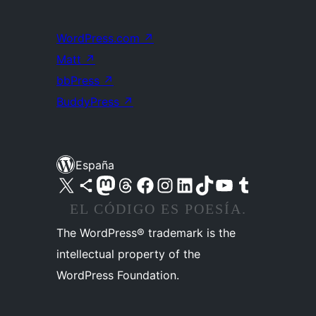
WordPress.com
↗
Matt
↗
bbPress
↗
BuddyPress
↗
España
Visita nuestra cuenta de X (anteriormente Twitter)
Visita nuestra cuenta de Bluesky
Visita nuestra cuenta de Mastodon
Visita nuestra cuenta de Threads
Visita nuestra página de Facebook
Visita nuestra cuenta de Instagram
Visita nuestra cuenta de LinkedIn
Visita nuestra cuenta de TikTok
Visita nuestro canal de YouTube
Visita nuestra cuenta de Tumblr
EL CÓDIGO ES POESÍA.
The WordPress® trademark is the
intellectual property of the
WordPress Foundation.