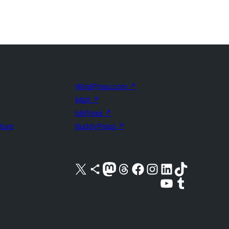
WordPress.com
↗
Matt
↗
bbPress
↗
uture
BuddyPress
↗
Visita nuestra cuenta de X (anteriormente Twitter)
Visita nuestra cuenta de Bluesky
Visita nuestra cuenta de Mastodon
Visita nuestra cuenta de Threads
Visita nuestra página de Facebook
Visita nuestra cuenta de Instagram
Visita nuestra cuenta de LinkedIn
Visita nuestra cuenta de TikTok
Visita nuestro canal de YouTube
Visita nuestra cuenta de Tumblr