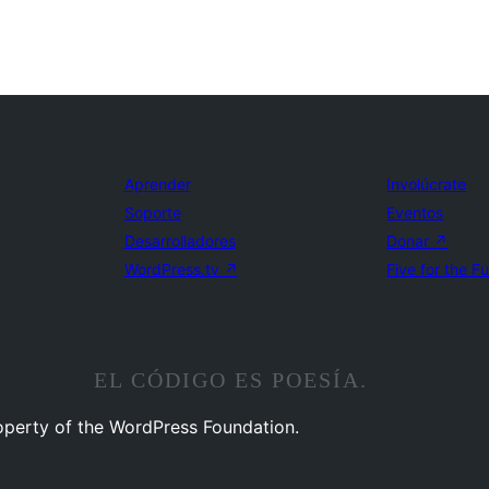
Aprender
Involúcrate
Soporte
Eventos
Desarrolladores
Donar
↗
WordPress.tv
↗
Five for the F
EL CÓDIGO ES POESÍA.
operty of the WordPress Foundation.