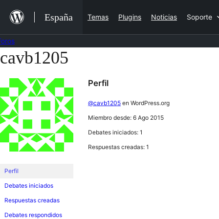
Saltar
España
Temas
Plugins
Noticias
Soporte
al
contenido
Foros
cavb1205
Saltar
al
Perfil
contenido
@cavb1205
en WordPress.org
Miembro desde: 6 Ago 2015
Debates iniciados: 1
Respuestas creadas: 1
Perfil
Debates iniciados
Respuestas creadas
Debates respondidos