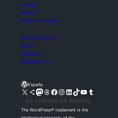
Eventos
Donar
↗
Five for the Future
WordPress.com
↗
Matt
↗
bbPress
↗
BuddyPress
↗
España
Visita nuestra cuenta de X (anteriormente Twitter)
Visita nuestra cuenta de Bluesky
Visita nuestra cuenta de Mastodon
Visita nuestra cuenta de Threads
Visita nuestra página de Facebook
Visita nuestra cuenta de Instagram
Visita nuestra cuenta de LinkedIn
Visita nuestra cuenta de TikTok
Visita nuestro canal de YouTube
Visita nuestra cuenta de Tumblr
EL CÓDIGO ES POESÍA.
The WordPress® trademark is the
intellectual property of the