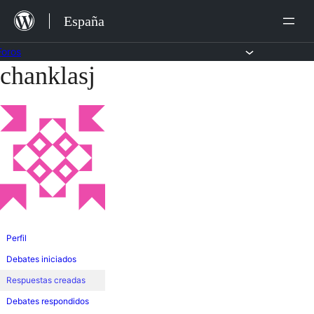
Saltar
España
al
contenido
Foros
chanklasj
Saltar
al
contenido
Perfil
Debates iniciados
Respuestas creadas
Debates respondidos