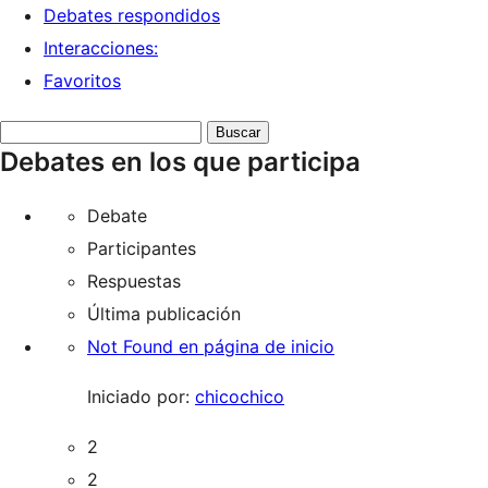
Debates respondidos
Interacciones:
Favoritos
Buscar
Debates en los que participa
debates:
Debate
Participantes
Respuestas
Última publicación
Not Found en página de inicio
Iniciado por:
chicochico
2
2