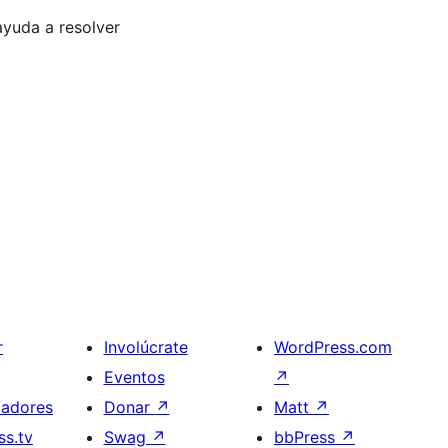
ayuda a resolver
r
Involúcrate
WordPress.com
Eventos
↗
ladores
Donar
↗
Matt
↗
s.tv
Swag
↗
bbPress
↗