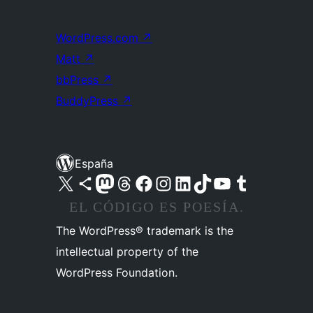
WordPress.com
↗
Matt
↗
bbPress
↗
BuddyPress
↗
España
Visita nuestra cuenta de X (anteriormente Twitter)
Visita nuestra cuenta de Bluesky
Visita nuestra cuenta de Mastodon
Visita nuestra cuenta de Threads
Visita nuestra página de Facebook
Visita nuestra cuenta de Instagram
Visita nuestra cuenta de LinkedIn
Visita nuestra cuenta de TikTok
Visita nuestro canal de YouTube
Visita nuestra cuenta de Tumblr
EL CÓDIGO ES POESÍA.
The WordPress® trademark is the
intellectual property of the
WordPress Foundation.