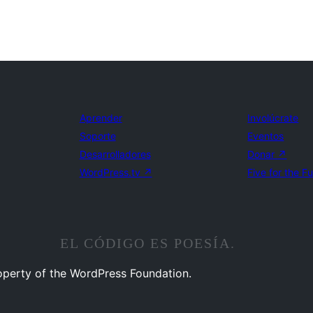
Aprender
Involúcrate
Soporte
Eventos
Desarrolladores
Donar
↗
WordPress.tv
↗
Five for the F
EL CÓDIGO ES POESÍA.
operty of the WordPress Foundation.