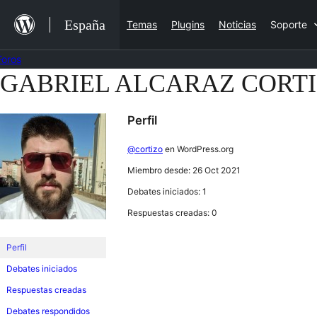
Saltar
España
Temas
Plugins
Noticias
Soporte
al
contenido
Foros
GABRIEL ALCARAZ CORT
Saltar
al
Perfil
contenido
@cortizo
en WordPress.org
Miembro desde: 26 Oct 2021
Debates iniciados: 1
Respuestas creadas: 0
Perfil
Debates iniciados
Respuestas creadas
Debates respondidos