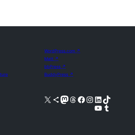
WordPress.com
↗
Matt
↗
bbPress
↗
uture
BuddyPress
↗
Visita nuestra cuenta de X (anteriormente Twitter)
Visita nuestra cuenta de Bluesky
Visita nuestra cuenta de Mastodon
Visita nuestra cuenta de Threads
Visita nuestra página de Facebook
Visita nuestra cuenta de Instagram
Visita nuestra cuenta de LinkedIn
Visita nuestra cuenta de TikTok
Visita nuestro canal de YouTube
Visita nuestra cuenta de Tumblr