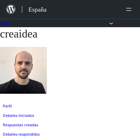
Saltar
España
al
contenido
Foros
creaidea
Saltar
al
contenido
Perfil
Debates iniciados
Respuestas creadas
Debates respondidos