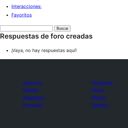
Interacciones:
Favoritos
Buscar
Respuestas de foro creadas
respuestas:
¡Vaya, no hay respuestas aquí!
Acerca de
Escaparate
Noticias
Temas
Alojamiento
Plugins
Privacidad
Patrones