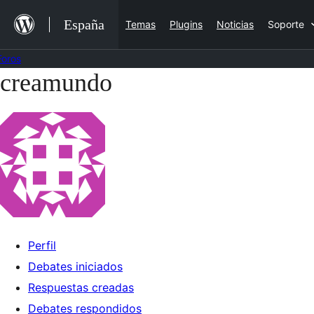
Saltar
España
Temas
Plugins
Noticias
Soporte
al
contenido
Foros
creamundo
Saltar
al
contenido
Perfil
Debates iniciados
Respuestas creadas
Debates respondidos