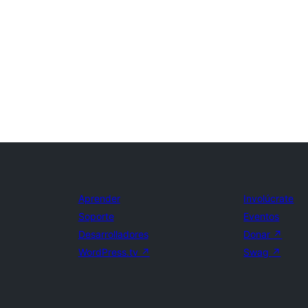
Aprender
Involúcrate
Soporte
Eventos
Desarrolladores
Donar
↗
WordPress.tv
↗
Swag
↗