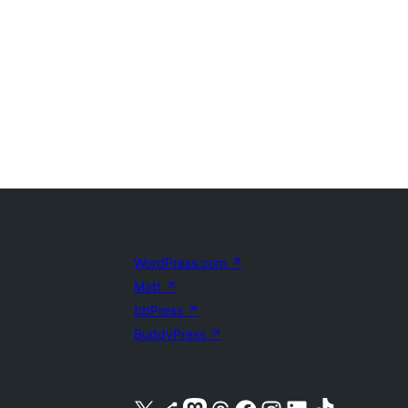
WordPress.com
↗
Matt
↗
bbPress
↗
BuddyPress
↗