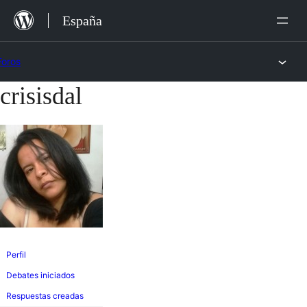
Saltar
España
al
contenido
Foros
crisisdal
Saltar
al
contenido
Perfil
Debates iniciados
Respuestas creadas