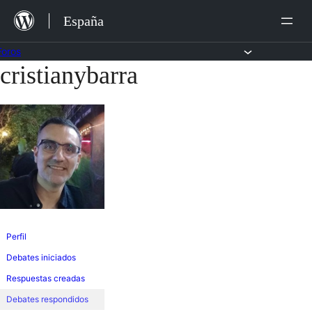
Saltar
España
al
contenido
Foros
cristianybarra
Saltar
al
contenido
Perfil
Debates iniciados
Respuestas creadas
Debates respondidos