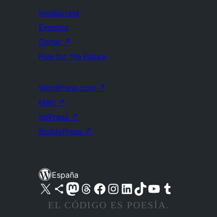
Involúcrate
Eventos
Donar
↗
Five for the Future
WordPress.com
↗
Matt
↗
bbPress
↗
BuddyPress
↗
España
Visita nuestra cuenta de X (anteriormente Twitter)
Visita nuestra cuenta de Bluesky
Visita nuestra cuenta de Mastodon
Visita nuestra cuenta de Threads
Visita nuestra página de Facebook
Visita nuestra cuenta de Instagram
Visita nuestra cuenta de LinkedIn
Visita nuestra cuenta de TikTok
Visita nuestro canal de YouTube
Visita nuestra cuenta de Tumblr
EL CÓDIGO ES POESÍA.