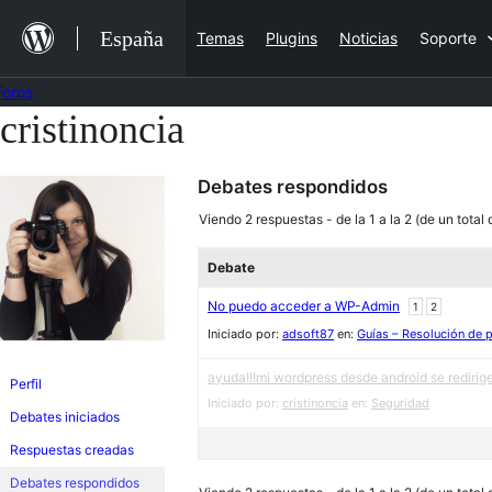
Saltar
España
Temas
Plugins
Noticias
Soporte
al
contenido
Foros
cristinoncia
Saltar
al
Debates respondidos
contenido
Viendo 2 respuestas - de la 1 a la 2 (de un total 
Debate
No puedo acceder a WP-Admin
1
2
Iniciado por:
adsoft87
en:
Guías – Resolución de 
ayuda!!!mi wordpress desde android se redirig
Perfil
Iniciado por:
cristinoncia
en:
Seguridad
Debates iniciados
Respuestas creadas
Debates respondidos