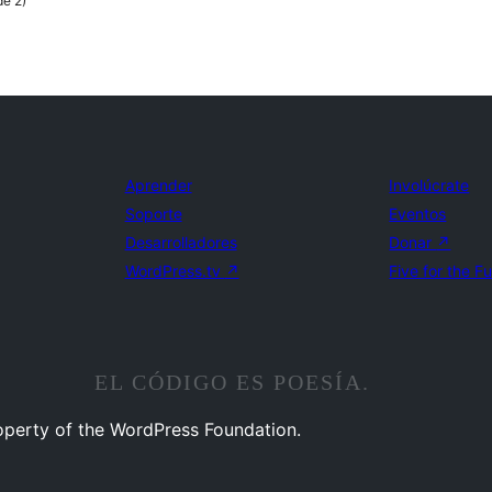
de 2)
Aprender
Involúcrate
Soporte
Eventos
Desarrolladores
Donar
↗
WordPress.tv
↗
Five for the F
EL CÓDIGO ES POESÍA.
operty of the WordPress Foundation.