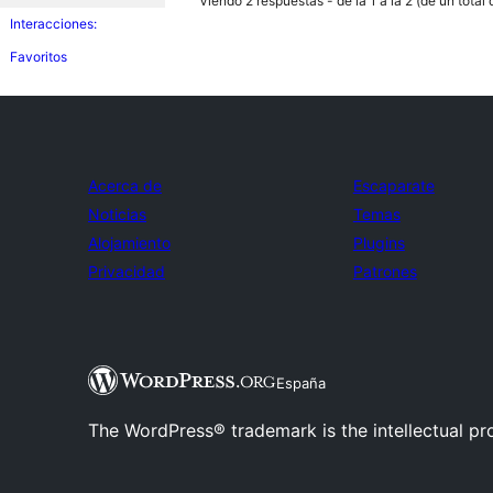
Viendo 2 respuestas - de la 1 a la 2 (de un total 
Interacciones:
Favoritos
Acerca de
Escaparate
Noticias
Temas
Alojamiento
Plugins
Privacidad
Patrones
España
The WordPress® trademark is the intellectual pr