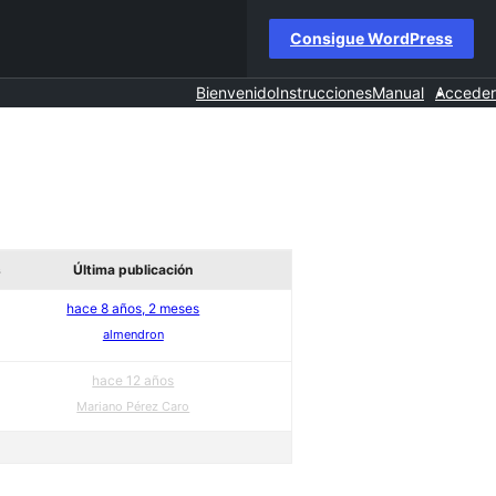
Consigue WordPress
Bienvenido
Instrucciones
Manual
Acceder
s
Última publicación
hace 8 años, 2 meses
almendron
hace 12 años
Mariano Pérez Caro