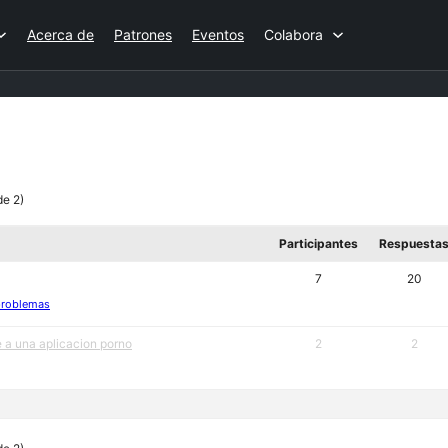
Acerca de
Patrones
Eventos
Colabora
de 2)
Participantes
Respuesta
7
20
problemas
e a una aplicacion porno
2
2