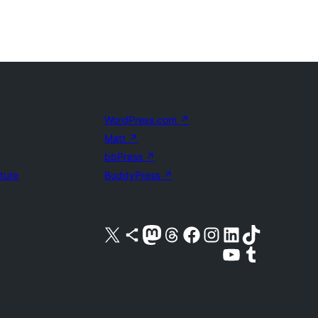
WordPress.com
↗
Matt
↗
bbPress
↗
uture
BuddyPress
↗
Visita nuestra cuenta de X (anteriormente Twitter)
Visita nuestra cuenta de Bluesky
Visita nuestra cuenta de Mastodon
Visita nuestra cuenta de Threads
Visita nuestra página de Facebook
Visita nuestra cuenta de Instagram
Visita nuestra cuenta de LinkedIn
Visita nuestra cuenta de TikTok
Visita nuestro canal de YouTube
Visita nuestra cuenta de Tumblr