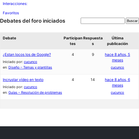
Interacciones:
Favoritos
Debates del foro iniciados
Debate
Participan
Respuesta
Última
tes
s
publicación
¿Estan locos los de Google?
4
9
hace 8 años, 5
meses
Iniciado por:
cucunco
en:
Diseño – Temas y plantillas
cucunco
Incrustar vídeo en texto
4
14
hace 8 años, 6
meses
Iniciado por:
cucunco
en:
Guías – Resolución de problemas
cucunco