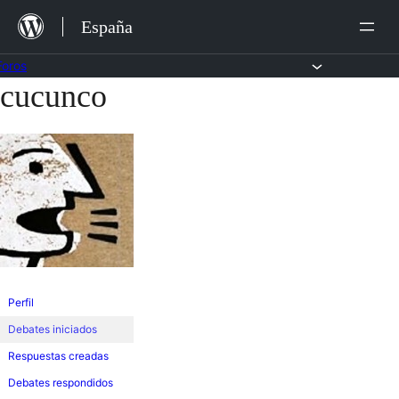
Saltar
España
al
contenido
Foros
cucunco
Saltar
al
contenido
Perfil
Debates iniciados
Respuestas creadas
Debates respondidos