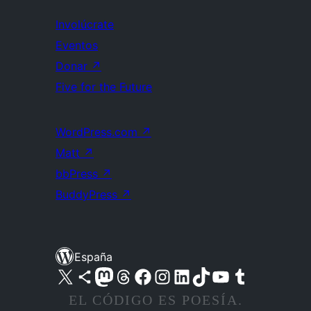
Involúcrate
Eventos
Donar
↗
Five for the Future
WordPress.com
↗
Matt
↗
bbPress
↗
BuddyPress
↗
España
Visita nuestra cuenta de X (anteriormente Twitter)
Visita nuestra cuenta de Bluesky
Visita nuestra cuenta de Mastodon
Visita nuestra cuenta de Threads
Visita nuestra página de Facebook
Visita nuestra cuenta de Instagram
Visita nuestra cuenta de LinkedIn
Visita nuestra cuenta de TikTok
Visita nuestro canal de YouTube
Visita nuestra cuenta de Tumblr
EL CÓDIGO ES POESÍA.