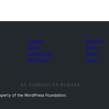
Aprender
Involúcrate
Soporte
Eventos
Desarrolladores
Donar
↗
WordPress.tv
↗
Swag
↗
EL CÓDIGO ES POESÍA.
operty of the WordPress Foundation.