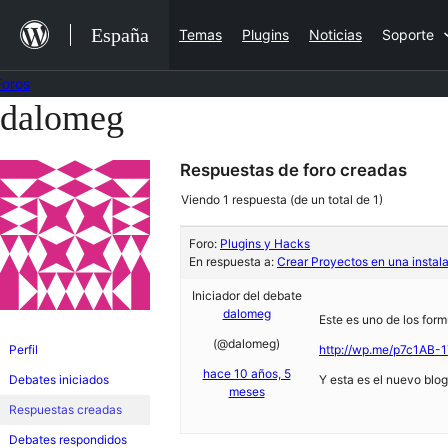
Saltar
España
Temas
Plugins
Noticias
Soporte
al
contenido
Foros
dalomeg
Saltar
al
Respuestas de foro creadas
contenido
Viendo 1 respuesta (de un total de 1)
Foro:
Plugins y Hacks
En respuesta a:
Crear Proyectos en una instal
Iniciador del debate
dalomeg
Este es uno de los for
(@dalomeg)
Perfil
http://wp.me/p7c1AB-
hace 10 años, 5
Debates iniciados
Y esta es el nuevo blo
meses
Respuestas creadas
Debates respondidos