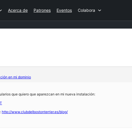
Acerca de
Patrones
Eventos
Colabora
ación en mi dominio
mularios que quiero que aparezcan en mi nueva instalación:
1T
g:
http://www.clubdelbostonterrier.es/blog/