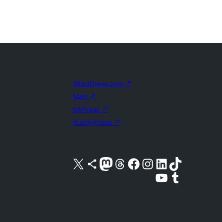
WordPress.com
↗
Matt
↗
bbPress
↗
BuddyPress
↗
Visita nuestra cuenta de X (anteriormente Twitter)
Visita nuestra cuenta de Bluesky
Visita nuestra cuenta de Mastodon
Visita nuestra cuenta de Threads
Visita nuestra página de Facebook
Visita nuestra cuenta de Instagram
Visita nuestra cuenta de LinkedIn
Visita nuestra cuenta de TikTok
Visita nuestro canal de YouTube
Visita nuestra cuenta de Tumblr